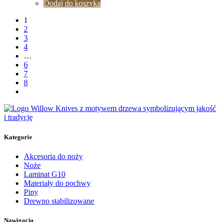
Dodaj do koszyka
1
2
3
4
…
6
7
8
Kategorie
Akcesoria do noży
Noże
Laminat G10
Materiały do pochwy
Piny
Drewno stabilizowane
Nawigacja