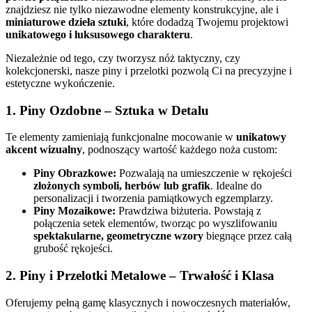
znajdziesz nie tylko niezawodne elementy konstrukcyjne, ale i
miniaturowe dzieła sztuki
, które dodadzą Twojemu projektowi
unikatowego i luksusowego charakteru
.
Niezależnie od tego, czy tworzysz nóż taktyczny, czy
kolekcjonerski, nasze piny i przelotki pozwolą Ci na precyzyjne i
estetyczne wykończenie.
1. Piny Ozdobne – Sztuka w Detalu
Te elementy zamieniają funkcjonalne mocowanie w
unikatowy
akcent wizualny
, podnoszący wartość każdego noża custom:
Piny Obrazkowe:
Pozwalają na umieszczenie w rękojeści
złożonych symboli, herbów lub grafik
. Idealne do
personalizacji i tworzenia pamiątkowych egzemplarzy.
Piny Mozaikowe:
Prawdziwa biżuteria. Powstają z
połączenia setek elementów, tworząc po wyszlifowaniu
spektakularne, geometryczne wzory
biegnące przez całą
grubość rękojeści.
2. Piny i Przelotki Metalowe – Trwałość i Klasa
Oferujemy pełną gamę klasycznych i nowoczesnych materiałów,