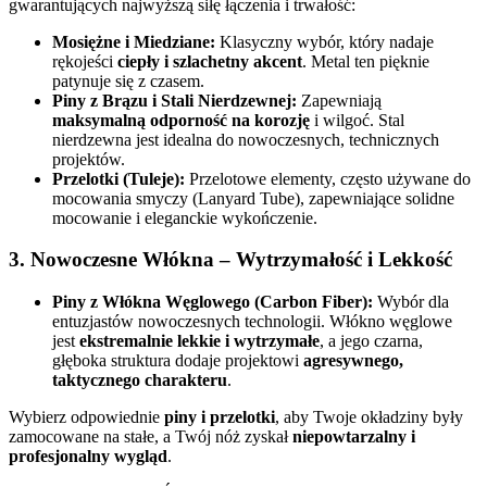
gwarantujących najwyższą siłę łączenia i trwałość:
Mosiężne i Miedziane:
Klasyczny wybór, który nadaje
rękojeści
ciepły i szlachetny akcent
. Metal ten pięknie
patynuje się z czasem.
Piny z Brązu i Stali Nierdzewnej:
Zapewniają
maksymalną odporność na korozję
i wilgoć. Stal
nierdzewna jest idealna do nowoczesnych, technicznych
projektów.
Przelotki (Tuleje):
Przelotowe elementy, często używane do
mocowania smyczy (Lanyard Tube), zapewniające solidne
mocowanie i eleganckie wykończenie.
3. Nowoczesne Włókna – Wytrzymałość i Lekkość
Piny z Włókna Węglowego (Carbon Fiber):
Wybór dla
entuzjastów nowoczesnych technologii. Włókno węglowe
jest
ekstremalnie lekkie i wytrzymałe
, a jego czarna,
głęboka struktura dodaje projektowi
agresywnego,
taktycznego charakteru
.
Wybierz odpowiednie
piny i przelotki
, aby Twoje okładziny były
zamocowane na stałe, a Twój nóż zyskał
niepowtarzalny i
profesjonalny wygląd
.