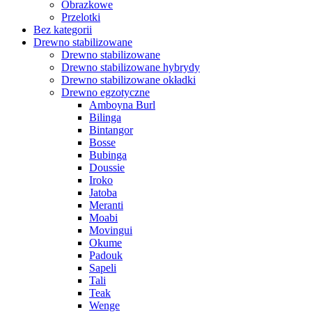
Obrazkowe
Przelotki
Bez kategorii
Drewno stabilizowane
Drewno stabilizowane
Drewno stabilizowane hybrydy
Drewno stabilizowane okładki
Drewno egzotyczne
Amboyna Burl
Bilinga
Bintangor
Bosse
Bubinga
Doussie
Iroko
Jatoba
Meranti
Moabi
Movingui
Okume
Padouk
Sapeli
Tali
Teak
Wenge