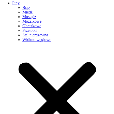
Piny
Brąz
Miedź
Mosiądz
Mozaikowe
Obrazkowe
Przelotki
Stal nierdzewna
Włókno węglowe