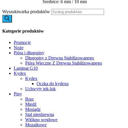
Średnice: 6 mm / 10 mm
Wyszukiwarka produktów
Kategorie produktów
Promocje
Noże
Pióra i długopisy
Długopisy z Drewna Stabilizowanego
Pióra Wieczne Z Drewna Stabilizowanego
Laminat G10
Kydex
Kydex
Oczka do kydexu
Uchwyty tek-lok
Piny
Brąz
Miedź
Mosiądz
Stal nierdzewna
Włókno węglowe
Mozaikowe