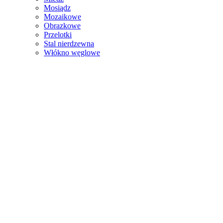
Mosiądz
Mozaikowe
Obrazkowe
Przelotki
Stal nierdzewna
Włókno węglowe