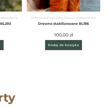
tabilizowane
Drewno stabilizowane
,
Drewno stabilizowane
 BL293
Drewno stabilizowane BL186
100,00
zł
a
Dodaj do koszyka
rty