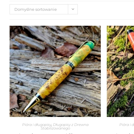
Domyślne sortowanie
Pióra i długopisy
,
Długopisy z Drewna
Pióra i 
Stabilizowanego