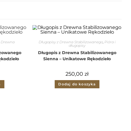
z Drewna
Długopisy z Drewna Stabilizowanego
,
Pióra i
długopisy
izowanego
Długopis z Drewna Stabilizowanego
ękodzieło
Sienna – Unikatowe Rękodzieło
250,00
zł
a
Dodaj do koszyka