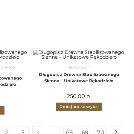
z Drewna
Bez kategorii
Długopis z Drewna Stabilizowanego
izowanego
Sienna – Unikatowe Rękodzieło
odzieło
250,00
zł
Dodaj do koszyka
a
2
3
4
…
68
69
70