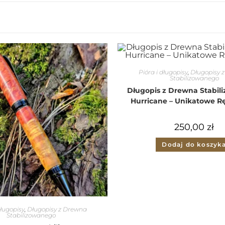
Pióra i długopisy
,
Długopisy 
Stabilizowanego
Długopis z Drewna Stabil
Hurricane – Unikatowe R
250,00
zł
Dodaj do koszyk
długopisy
,
Długopisy z Drewna
Stabilizowanego