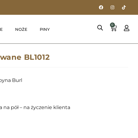
0
E
NOŻE
PINY
owane BL1012
oyna Burl
 na pół – na życzenie klienta