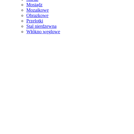
Mosiądz
Mozaikowe
Obrazkowe
Przelotki
Stal nierdzewna
Włókno węglowe