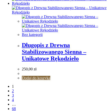
Bez kategorii
Długopis z Drewna
Stabilizowanego Sienna –
Unikatowe Rękodzieło
250,00
zł
Dodaj do koszyka
1
2
3
4
…
68