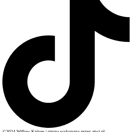
©2024 Willow Knives | strona wykonana przez atwi.pl