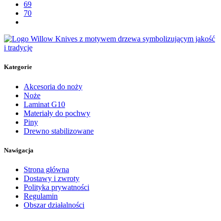
69
70
Kategorie
Akcesoria do noży
Noże
Laminat G10
Materiały do pochwy
Piny
Drewno stabilizowane
Nawigacja
Strona główna
Dostawy i zwroty
Polityka prywatności
Regulamin
Obszar działalności