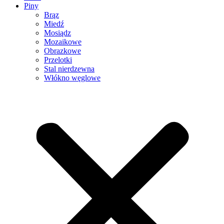
Piny
Brąz
Miedź
Mosiądz
Mozaikowe
Obrazkowe
Przelotki
Stal nierdzewna
Włókno węglowe