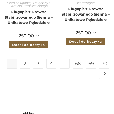
Pióra i długopisy
,
Długopisy z
Bez kategorii
Drewna Stabilizowanego
Długopis z Drewna
Długopis z Drewna
Stabilizowanego Sienna –
Stabilizowanego Sienna –
Unikatowe Rękodzieło
Unikatowe Rękodzieło
250,00
zł
250,00
zł
Dodaj do koszyka
Dodaj do koszyka
1
2
3
4
…
68
69
70