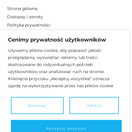
Strona główna
Dostawy i zwroty
Polityka prywatności
Regulamin
Cenimy prywatność użytkowników
Obszar działalności
Używamy plików cookie, aby poprawić jakość
Kontakt
przeglądania, wyświetlać reklamy lub treści
dostosowane do indywidualnych potrzeb
881 689 321
użytkowników oraz analizować ruch na stronie.
kniveswillow@gmail.com
Kliknięcie przycisku „Akceptuj wszystkie” oznacza
zgodę na wykorzystywanie przez nas plików cookie.
Dostosuj
Odrzuć
Akceptuj wszystko
©2024 Willow Knives | strona wykonana przez