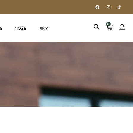
0
E
NOŻE
PINY