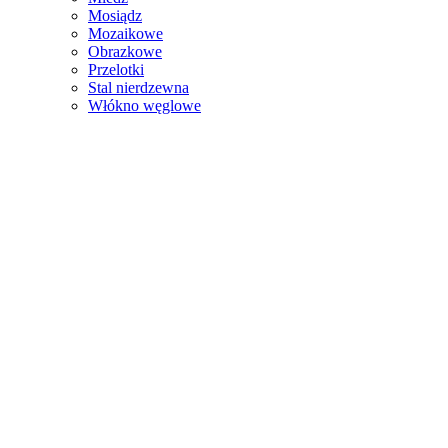
Mosiądz
Mozaikowe
Obrazkowe
Przelotki
Stal nierdzewna
Włókno węglowe