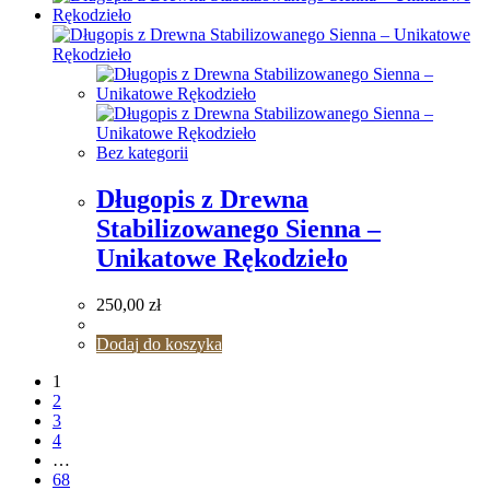
Bez kategorii
Długopis z Drewna
Stabilizowanego Sienna –
Unikatowe Rękodzieło
250,00
zł
Dodaj do koszyka
1
2
3
4
…
68