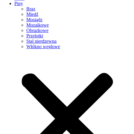
Piny
Brąz
Miedź
Mosiądz
Mozaikowe
Obrazkowe
Przelotki
Stal nierdzewna
Włókno węglowe