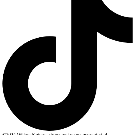
©2024 Willow Knives | strona wykonana przez atwi.pl