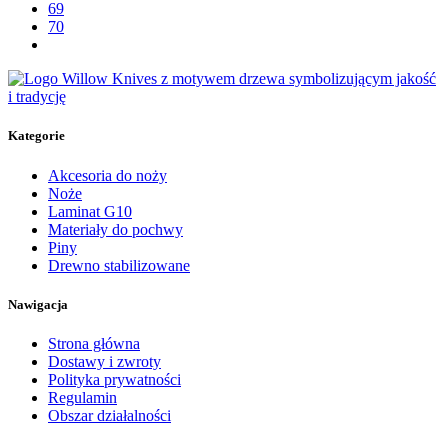
69
70
Kategorie
Akcesoria do noży
Noże
Laminat G10
Materiały do pochwy
Piny
Drewno stabilizowane
Nawigacja
Strona główna
Dostawy i zwroty
Polityka prywatności
Regulamin
Obszar działalności