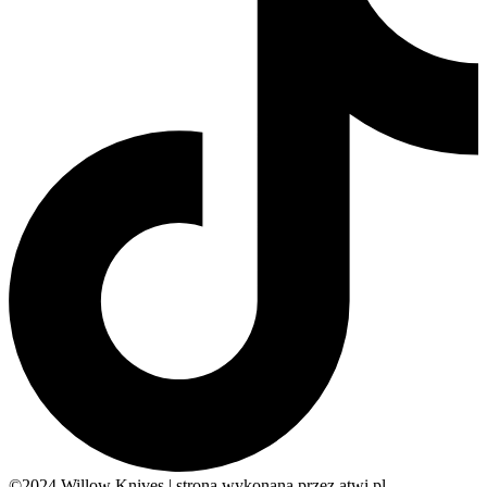
©2024 Willow Knives | strona wykonana przez atwi.pl