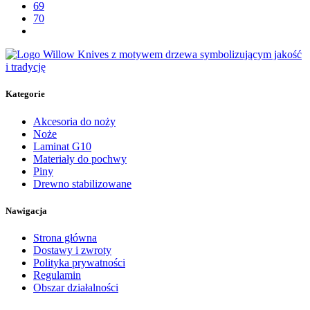
69
70
Kategorie
Akcesoria do noży
Noże
Laminat G10
Materiały do pochwy
Piny
Drewno stabilizowane
Nawigacja
Strona główna
Dostawy i zwroty
Polityka prywatności
Regulamin
Obszar działalności