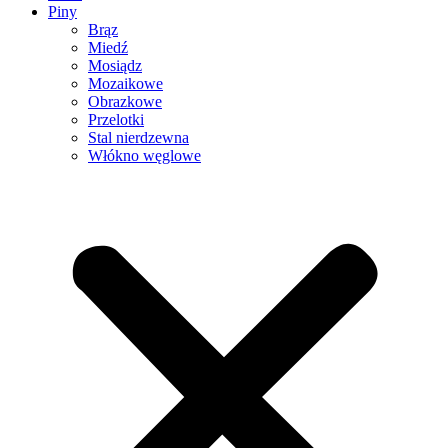
Piny
Brąz
Miedź
Mosiądz
Mozaikowe
Obrazkowe
Przelotki
Stal nierdzewna
Włókno węglowe