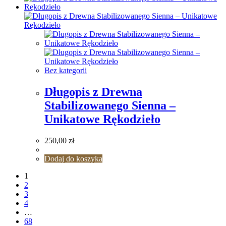
Bez kategorii
Długopis z Drewna
Stabilizowanego Sienna –
Unikatowe Rękodzieło
250,00
zł
Dodaj do koszyka
1
2
3
4
…
68