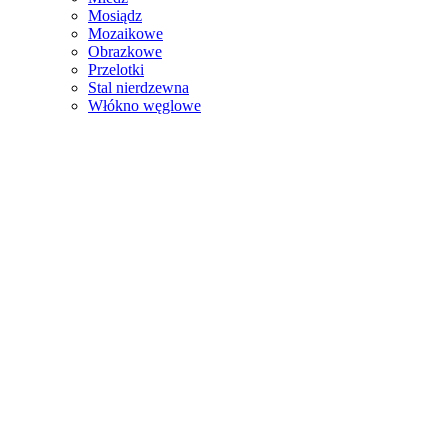
Mosiądz
Mozaikowe
Obrazkowe
Przelotki
Stal nierdzewna
Włókno węglowe