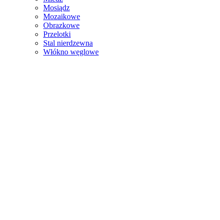
Mosiądz
Mozaikowe
Obrazkowe
Przelotki
Stal nierdzewna
Włókno węglowe