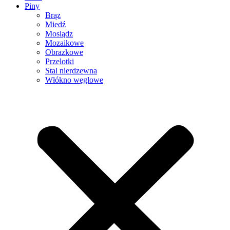
Piny
Brąz
Miedź
Mosiądz
Mozaikowe
Obrazkowe
Przelotki
Stal nierdzewna
Włókno węglowe