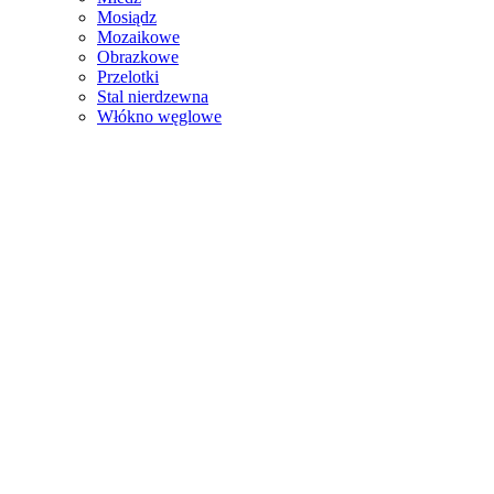
Mosiądz
Mozaikowe
Obrazkowe
Przelotki
Stal nierdzewna
Włókno węglowe