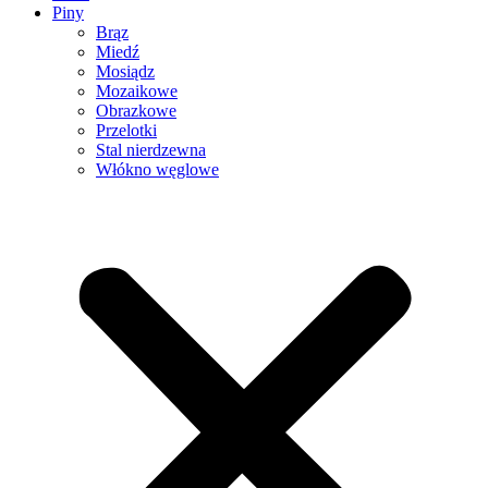
Piny
Brąz
Miedź
Mosiądz
Mozaikowe
Obrazkowe
Przelotki
Stal nierdzewna
Włókno węglowe