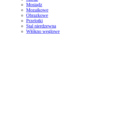
Mosiądz
Mozaikowe
Obrazkowe
Przelotki
Stal nierdzewna
Włókno węglowe