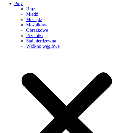
Piny
Brąz
Miedź
Mosiądz
Mozaikowe
Obrazkowe
Przelotki
Stal nierdzewna
Włókno węglowe