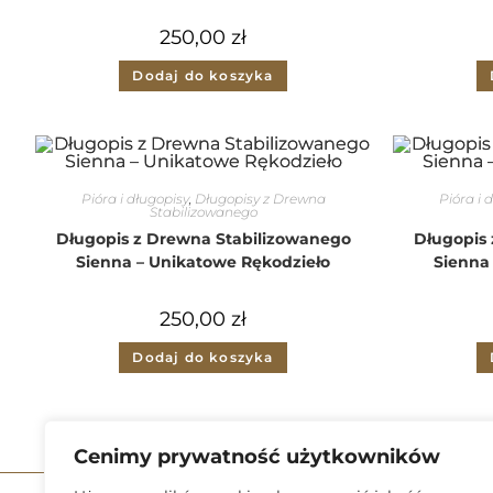
250,00
zł
Dodaj do koszyka
Pióra i długopisy
,
Długopisy z Drewna
Pióra i 
Stabilizowanego
Długopis z Drewna Stabilizowanego
Długopis
Sienna – Unikatowe Rękodzieło
Sienna
250,00
zł
Dodaj do koszyka
Cenimy prywatność użytkowników