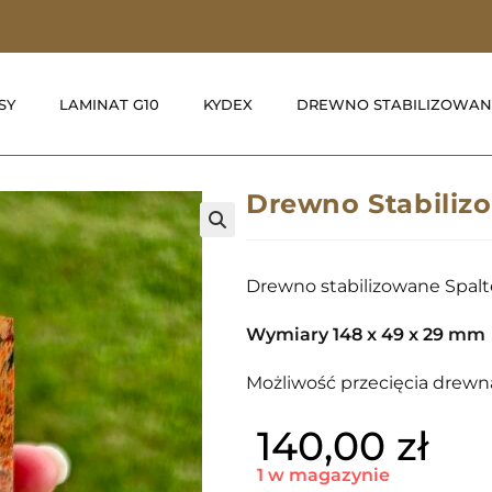
SY
LAMINAT G10
KYDEX
DREWNO STABILIZOWAN
Drewno Stabiliz
🔍
Drewno stabilizowane Spal
Wymiary 148 x 49 x 29 mm
Możliwość przecięcia drewna
140,00
zł
1 w magazynie