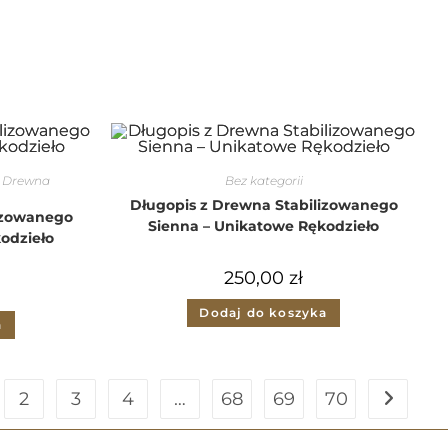
z Drewna
Bez kategorii
Długopis z Drewna Stabilizowanego
izowanego
Sienna – Unikatowe Rękodzieło
odzieło
250,00
zł
Dodaj do koszyka
a
2
3
4
…
68
69
70