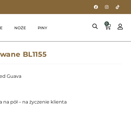
0
E
NOŻE
PINY
owane BL1155
ted Guava
 na pół – na życzenie klienta