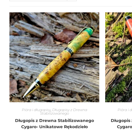
Pióra i długopisy
,
Długopisy z Drewna
Pióra i 
Stabilizowanego
Długopis z Drewna Stabilizowanego
Długopis
Cygaro- Unikatowe Rękodzieło
Cygaro