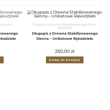
z Drewna
Długopisy z Drewna Stabilizowanego
,
Pióra i
długopisy
izowanego
Długopis z Drewna Stabilizowanego
ękodzieło
Sienna – Unikatowe Rękodzieło
250,00
zł
a
Dodaj do koszyka