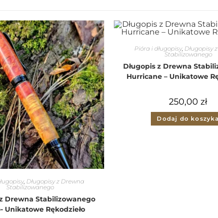
Pióra i długopisy
,
Długopisy 
Stabilizowanego
Długopis z Drewna Stabil
Hurricane – Unikatowe R
250,00
zł
Dodaj do koszyk
długopisy
,
Długopisy z Drewna
Stabilizowanego
 z Drewna Stabilizowanego
- Unikatowe Rękodzieło