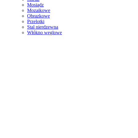
Mosiądz
Mozaikowe
Obrazkowe
Przelotki
Stal nierdzewna
Włókno węglowe