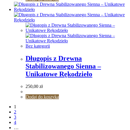
Bez kategorii
Długopis z Drewna
Stabilizowanego Sienna –
Unikatowe Rękodzieło
250,00
zł
Dodaj do koszyka
1
2
3
4
…