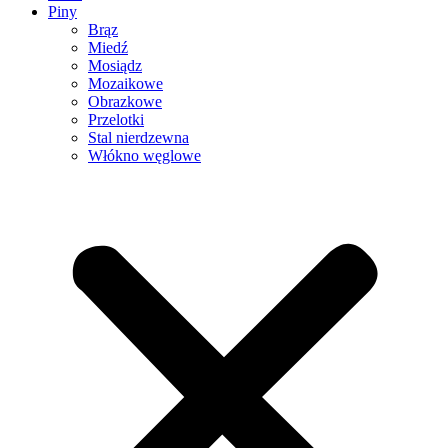
Piny
Brąz
Miedź
Mosiądz
Mozaikowe
Obrazkowe
Przelotki
Stal nierdzewna
Włókno węglowe