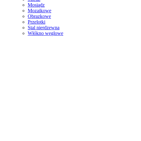
Mosiądz
Mozaikowe
Obrazkowe
Przelotki
Stal nierdzewna
Włókno węglowe