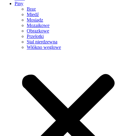
Piny
Brąz
Miedź
Mosiądz
Mozaikowe
Obrazkowe
Przelotki
Stal nierdzewna
Włókno węglowe