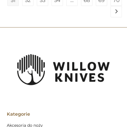
51
52
53
54
…
68
69
70
Kategorie
Akcesoria do noży