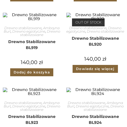
OUT OF STOCK
Drewno stabilizowane
,
Amboyna
Drewno stabilizowane
,
Drewno
Burl
,
Drewno egzotyczne
,
Drewno
egzotyczne
,
Drewno stabilizowane
stabilizowane
Drewno Stabilizowane
Drewno Stabilizowane
BL920
BL919
140,00
zł
140,00
zł
Dowiedz się więcej
Dodaj do koszyka
Drewno stabilizowane
,
Amboyna
Drewno stabilizowane
,
Amboyna
Burl
,
Drewno egzotyczne
,
Drewno
Burl
,
Drewno egzotyczne
,
Drewno
stabilizowane
stabilizowane
Drewno Stabilizowane
Drewno Stabilizowane
BL923
BL924