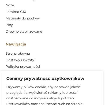
Noże
Laminat G10
Materiały do pochwy
Piny
Drewno stabilizowane
Nawigacja
Strona główna
Dostawy i zwroty
Polityka prywatności
Regulamin
Cenimy prywatność użytkowników
Obszar działalności
Używamy plików cookie, aby poprawić jakość
Kontakt
przeglądania, wyświetlać reklamy lub treści
dostosowane do indywidualnych potrzeb
881 689 321
użytkowników oraz analizować ruch na stronie.