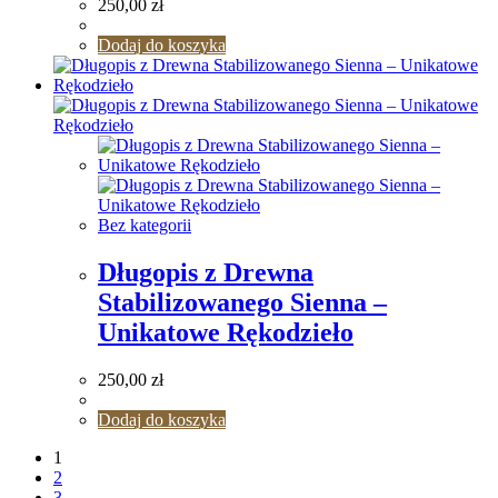
250,00
zł
Dodaj do koszyka
Bez kategorii
Długopis z Drewna
Stabilizowanego Sienna –
Unikatowe Rękodzieło
250,00
zł
Dodaj do koszyka
1
2
3