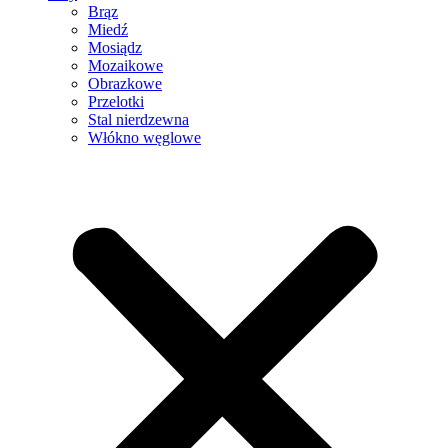
Brąz
Miedź
Mosiądz
Mozaikowe
Obrazkowe
Przelotki
Stal nierdzewna
Włókno węglowe