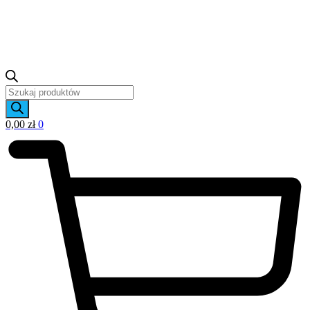
Wyszukiwarka
produktów
0,00
zł
0