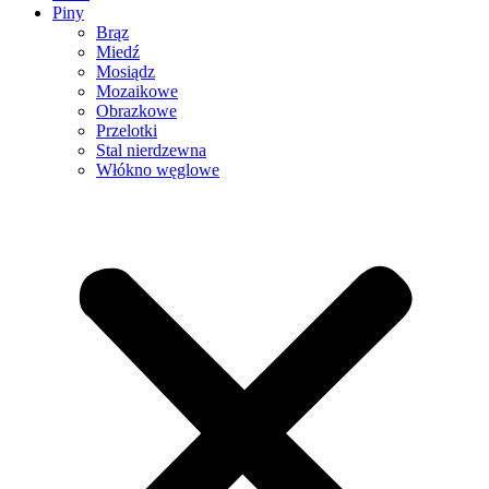
Piny
Brąz
Miedź
Mosiądz
Mozaikowe
Obrazkowe
Przelotki
Stal nierdzewna
Włókno węglowe