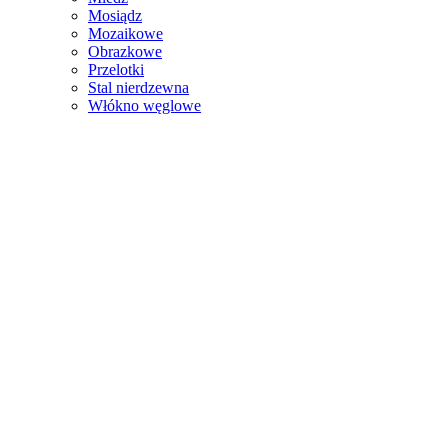
Mosiądz
Mozaikowe
Obrazkowe
Przelotki
Stal nierdzewna
Włókno węglowe