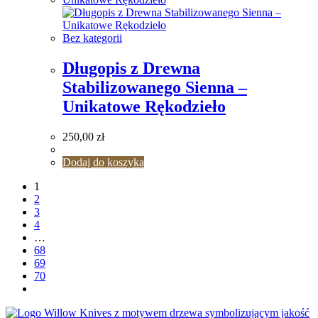
Bez kategorii
Długopis z Drewna
Stabilizowanego Sienna –
Unikatowe Rękodzieło
250,00
zł
Dodaj do koszyka
1
2
3
4
…
68
69
70