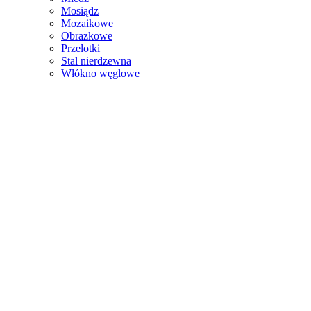
Mosiądz
Mozaikowe
Obrazkowe
Przelotki
Stal nierdzewna
Włókno węglowe