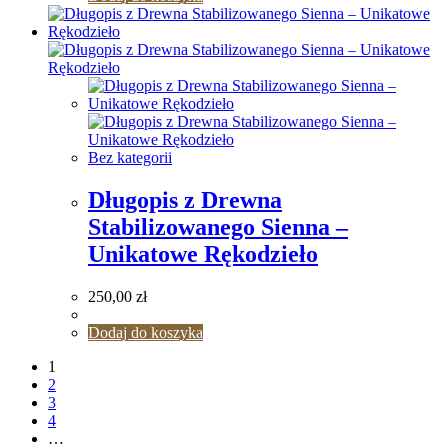
Bez kategorii
Długopis z Drewna
Stabilizowanego Sienna –
Unikatowe Rękodzieło
250,00
zł
Dodaj do koszyka
1
2
3
4
…