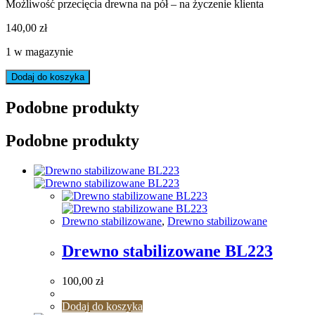
Możliwość przecięcia drewna na pół – na życzenie klienta
140,00
zł
1 w magazynie
ilość
Dodaj do koszyka
Drewno
Stabilizowane
Podobne produkty
BL994
Podobne produkty
Drewno stabilizowane
,
Drewno stabilizowane
Drewno stabilizowane BL223
100,00
zł
Dodaj do koszyka