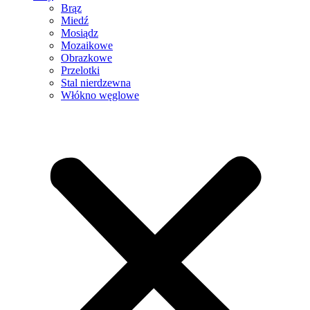
Brąz
Miedź
Mosiądz
Mozaikowe
Obrazkowe
Przelotki
Stal nierdzewna
Włókno węglowe