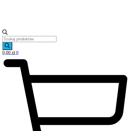
Wyszukiwarka
produktów
0,00
zł
0