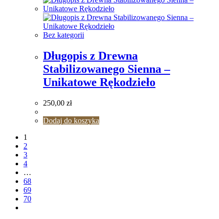
Bez kategorii
Długopis z Drewna
Stabilizowanego Sienna –
Unikatowe Rękodzieło
250,00
zł
Dodaj do koszyka
1
2
3
4
…
68
69
70