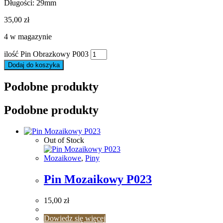
Długości: 29mm
35,00
zł
4 w magazynie
ilość Pin Obrazkowy P003
Dodaj do koszyka
Podobne produkty
Podobne produkty
Out of Stock
Mozaikowe
,
Piny
Pin Mozaikowy P023
15,00
zł
Dowiedz się więcej