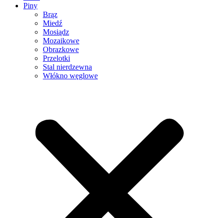
Piny
Brąz
Miedź
Mosiądz
Mozaikowe
Obrazkowe
Przelotki
Stal nierdzewna
Włókno węglowe