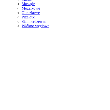
Mosiądz
Mozaikowe
Obrazkowe
Przelotki
Stal nierdzewna
Włókno węglowe