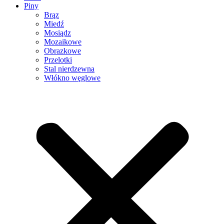
Piny
Brąz
Miedź
Mosiądz
Mozaikowe
Obrazkowe
Przelotki
Stal nierdzewna
Włókno węglowe