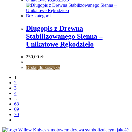
Bez kategorii
Długopis z Drewna
Stabilizowanego Sienna –
Unikatowe Rękodzieło
250,00
zł
Dodaj do koszyka
1
2
3
4
…
68
69
70