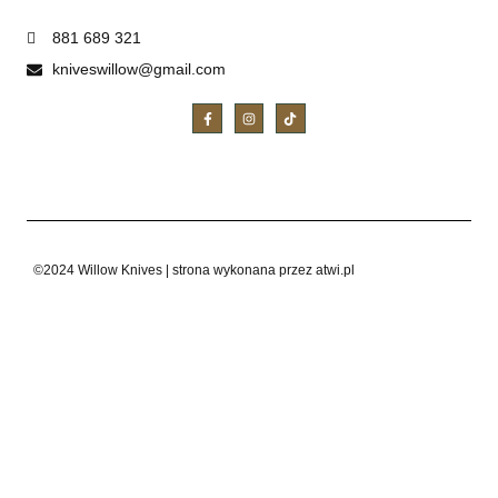
881 689 321
kniveswillow@gmail.com
©2024 Willow Knives | strona wykonana przez atwi.pl