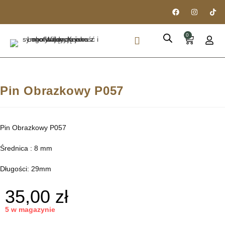
0
PIÓRA I DŁUGOPISY
DREWNO STABILIZOWANE
Pin Obrazkowy P057
Pin Obrazkowy P057
Średnica : 8 mm
Długości: 29mm
35,00
zł
5 w magazynie