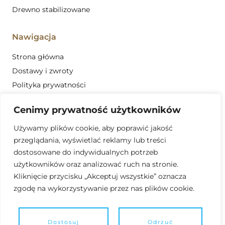
Drewno stabilizowane
Nawigacja
Strona główna
Dostawy i zwroty
Polityka prywatności
Regulamin
Cenimy prywatność użytkowników
Obszar działalności
Używamy plików cookie, aby poprawić jakość
Kontakt
przeglądania, wyświetlać reklamy lub treści
dostosowane do indywidualnych potrzeb
881 689 321
użytkowników oraz analizować ruch na stronie.
kniveswillow@gmail.com
Kliknięcie przycisku „Akceptuj wszystkie” oznacza
zgodę na wykorzystywanie przez nas plików cookie.
Dostosuj
Odrzuć