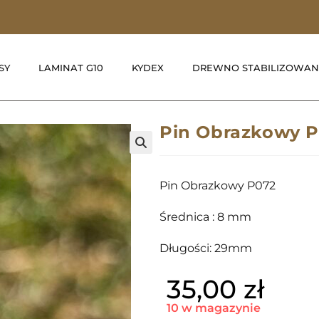
SY
LAMINAT G10
KYDEX
DREWNO STABILIZOWAN
Pin Obrazkowy 
🔍
Pin Obrazkowy P072
Średnica : 8 mm
Długości: 29mm
35,00
zł
10 w magazynie