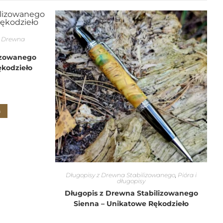
z Drewna
izowanego
ękodzieło
a
Długopisy z Drewna Stabilizowanego
,
Pióra i
długopisy
Długopis z Drewna Stabilizowanego
Sienna – Unikatowe Rękodzieło