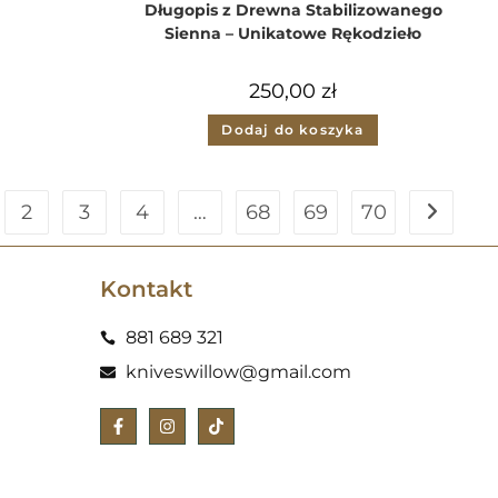
Długopis z Drewna Stabilizowanego
Sienna – Unikatowe Rękodzieło
250,00
zł
Dodaj do koszyka
2
3
4
…
68
69
70
Kontakt
881 689 321
kniveswillow@gmail.com