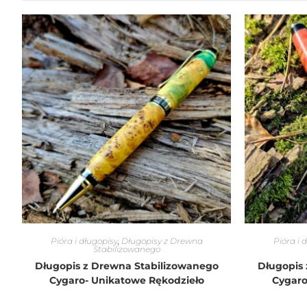
Pióra i długopisy
,
Długopisy z Drewna
Pióra i 
Stabilizowanego
Długopis z Drewna Stabilizowanego
Długopis
Cygaro- Unikatowe Rękodzieło
Cygaro