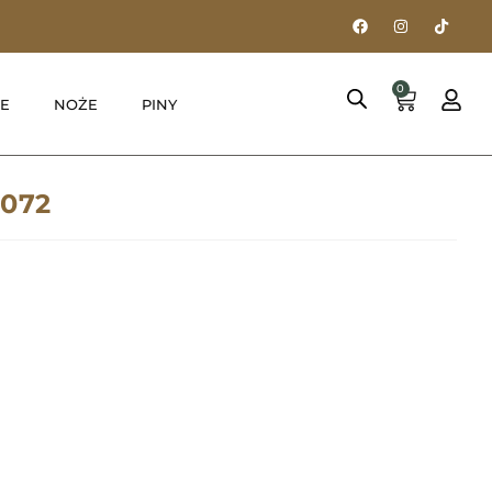
0
E
NOŻE
PINY
P072