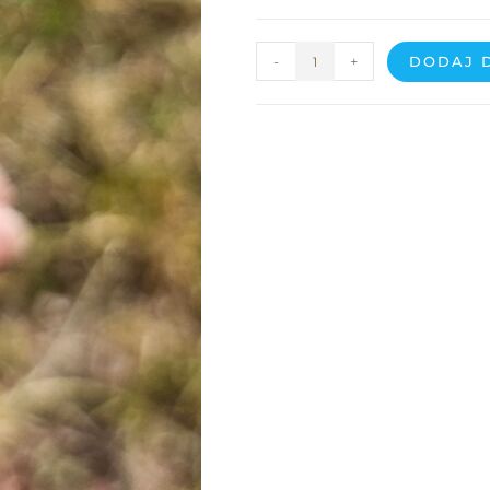
-
+
DODAJ 