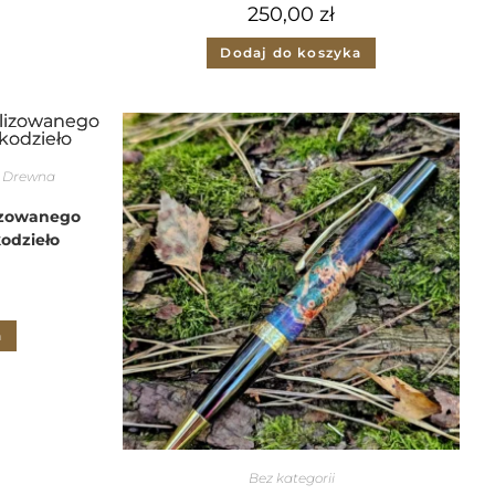
250,00
zł
Dodaj do koszyka
z Drewna
izowanego
odzieło
a
Bez kategorii