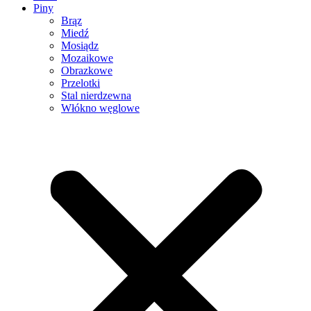
Piny
Brąz
Miedź
Mosiądz
Mozaikowe
Obrazkowe
Przelotki
Stal nierdzewna
Włókno węglowe