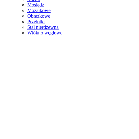
Mosiądz
Mozaikowe
Obrazkowe
Przelotki
Stal nierdzewna
Włókno węglowe