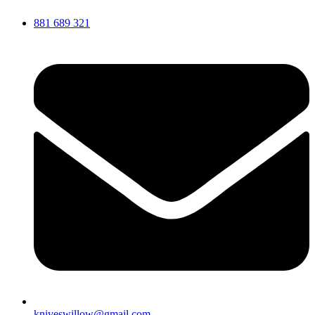
881 689 321
kniveswillow@gmail.com