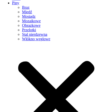
Piny
Brąz
Miedź
Mosiądz
Mozaikowe
Obrazkowe
Przelotki
Stal nierdzewna
Włókno węglowe