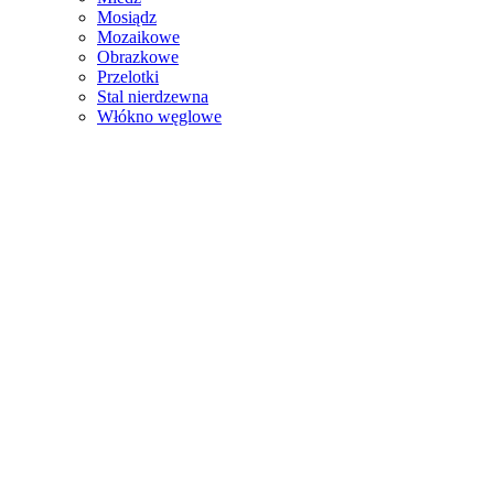
Mosiądz
Mozaikowe
Obrazkowe
Przelotki
Stal nierdzewna
Włókno węglowe