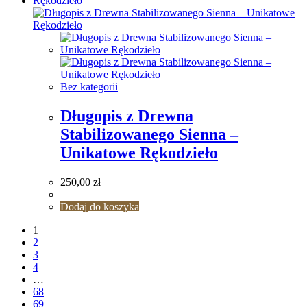
Bez kategorii
Długopis z Drewna
Stabilizowanego Sienna –
Unikatowe Rękodzieło
250,00
zł
Dodaj do koszyka
1
2
3
4
…
68
69