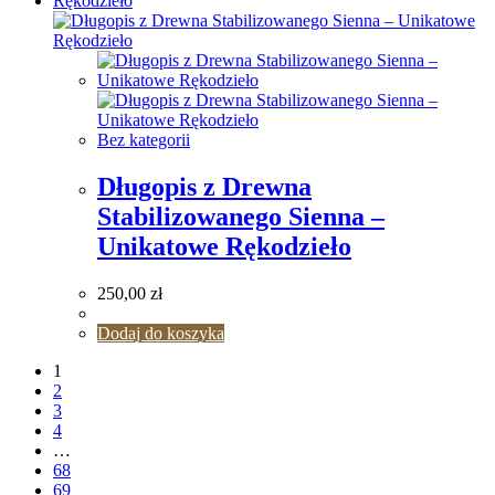
Bez kategorii
Długopis z Drewna
Stabilizowanego Sienna –
Unikatowe Rękodzieło
250,00
zł
Dodaj do koszyka
1
2
3
4
…
68
69