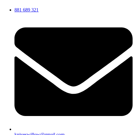
881 689 321
kniveswillow@gmail.com