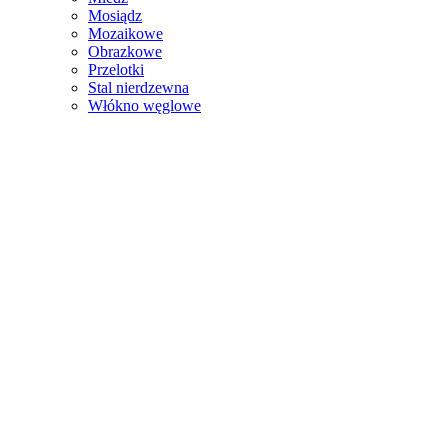
Mosiądz
Mozaikowe
Obrazkowe
Przelotki
Stal nierdzewna
Włókno węglowe