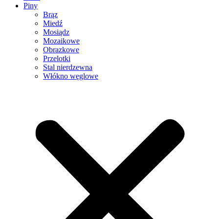
Piny
Brąz
Miedź
Mosiądz
Mozaikowe
Obrazkowe
Przelotki
Stal nierdzewna
Włókno węglowe