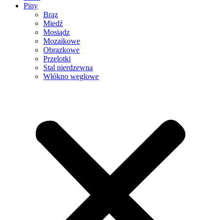
Piny
Brąz
Miedź
Mosiądz
Mozaikowe
Obrazkowe
Przelotki
Stal nierdzewna
Włókno węglowe