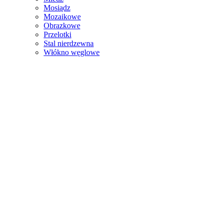
Mosiądz
Mozaikowe
Obrazkowe
Przelotki
Stal nierdzewna
Włókno węglowe