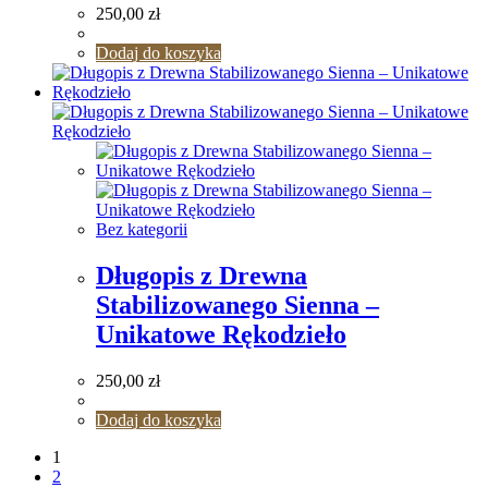
250,00
zł
Dodaj do koszyka
Bez kategorii
Długopis z Drewna
Stabilizowanego Sienna –
Unikatowe Rękodzieło
250,00
zł
Dodaj do koszyka
1
2