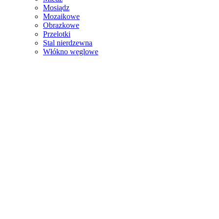
Mosiądz
Mozaikowe
Obrazkowe
Przelotki
Stal nierdzewna
Włókno węglowe