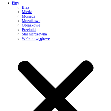
Piny
Brąz
Miedź
Mosiądz
Mozaikowe
Obrazkowe
Przelotki
Stal nierdzewna
Włókno węglowe