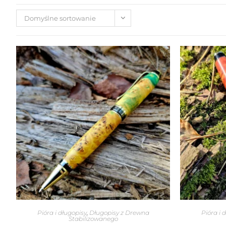
Domyślne sortowanie
Pióra i długopisy
,
Długopisy z Drewna
Pióra i 
Stabilizowanego