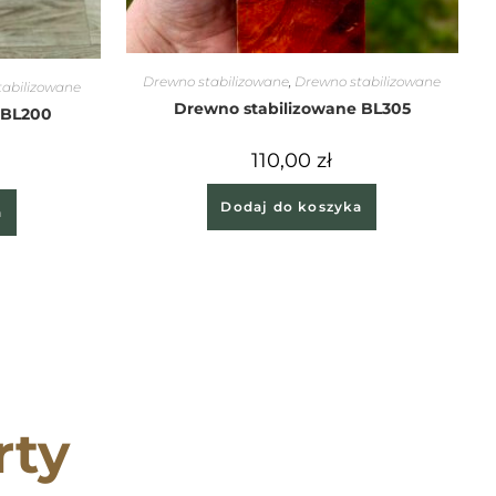
Drewno stabilizowane
,
Drewno stabilizowane
tabilizowane
Drewno stabilizowane BL305
 BL200
110,00
zł
Dodaj do koszyka
a
rty