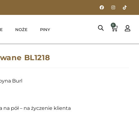
0
E
NOŻE
PINY
owane BL1218
oyna Burl
 na pół – na życzenie klienta