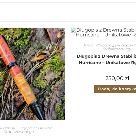
Pióra i długopisy
,
Długopisy 
Stabilizowanego
Długopis z Drewna Stabil
Hurricane – Unikatowe R
250,00
zł
Dodaj do koszyk
długopisy
,
Długopisy z Drewna
Stabilizowanego