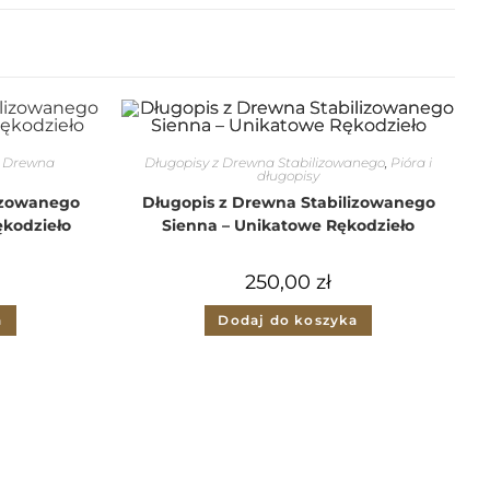
z Drewna
Długopisy z Drewna Stabilizowanego
,
Pióra i
długopisy
izowanego
Długopis z Drewna Stabilizowanego
ękodzieło
Sienna – Unikatowe Rękodzieło
250,00
zł
a
Dodaj do koszyka