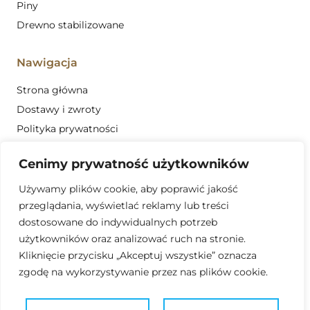
Piny
Drewno stabilizowane
Nawigacja
Strona główna
Dostawy i zwroty
Polityka prywatności
Regulamin
Cenimy prywatność użytkowników
Obszar działalności
Używamy plików cookie, aby poprawić jakość
Kontakt
przeglądania, wyświetlać reklamy lub treści
dostosowane do indywidualnych potrzeb
881 689 321
użytkowników oraz analizować ruch na stronie.
kniveswillow@gmail.com
Kliknięcie przycisku „Akceptuj wszystkie” oznacza
zgodę na wykorzystywanie przez nas plików cookie.