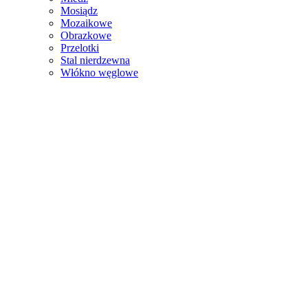
Mosiądz
Mozaikowe
Obrazkowe
Przelotki
Stal nierdzewna
Włókno węglowe