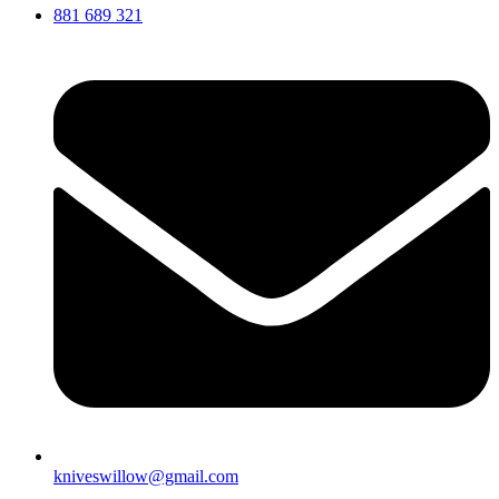
881 689 321
kniveswillow@gmail.com