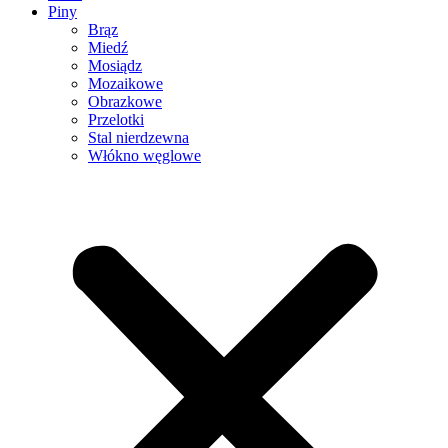
Piny
Brąz
Miedź
Mosiądz
Mozaikowe
Obrazkowe
Przelotki
Stal nierdzewna
Włókno węglowe