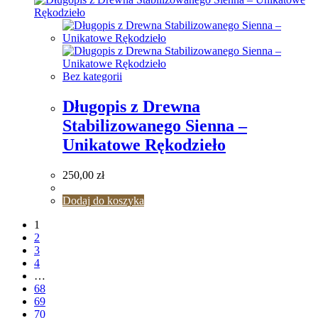
Bez kategorii
Długopis z Drewna
Stabilizowanego Sienna –
Unikatowe Rękodzieło
250,00
zł
Dodaj do koszyka
1
2
3
4
…
68
69
70