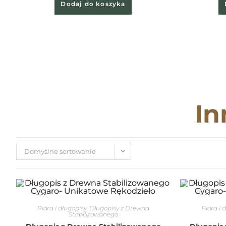
Dodaj do koszyka
In
Domyślne sortowanie
Pióra i długopisy
,
Długopisy z Drewna
Pióra i 
Stabilizowanego