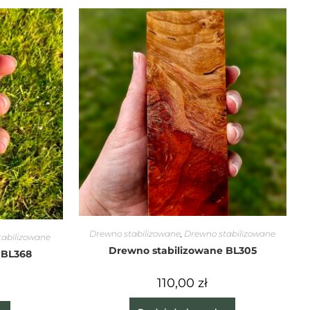
Drewno stabilizowane
,
Drewno stabilizowane
tabilizowane
Drewno stabilizowane BL305
 BL368
110,00
zł