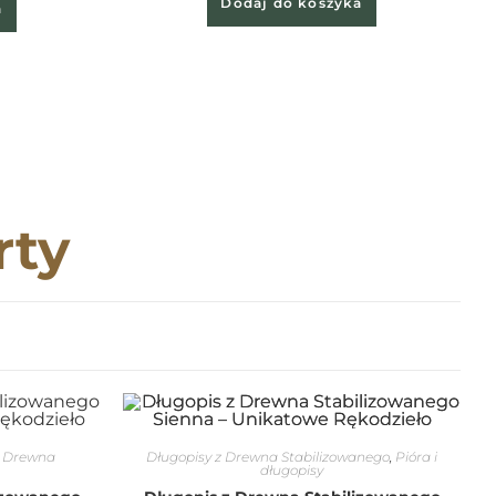
Dodaj do koszyka
a
rty
z Drewna
Długopisy z Drewna Stabilizowanego
,
Pióra i
długopisy