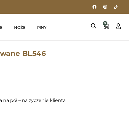
0
E
NOŻE
PINY
owane BL546
 na pół – na życzenie klienta