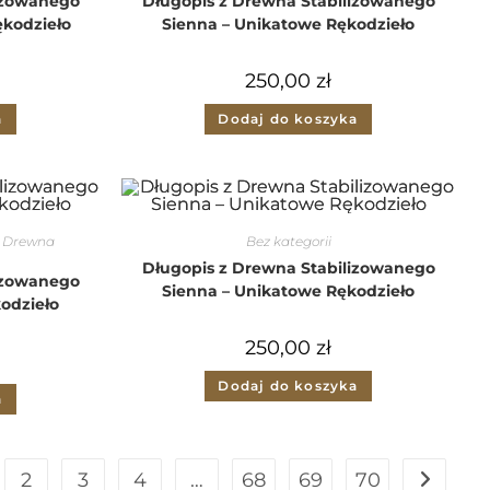
izowanego
Długopis z Drewna Stabilizowanego
ękodzieło
Sienna – Unikatowe Rękodzieło
250,00
zł
a
Dodaj do koszyka
z Drewna
Bez kategorii
Długopis z Drewna Stabilizowanego
izowanego
Sienna – Unikatowe Rękodzieło
odzieło
250,00
zł
Dodaj do koszyka
a
2
3
4
…
68
69
70