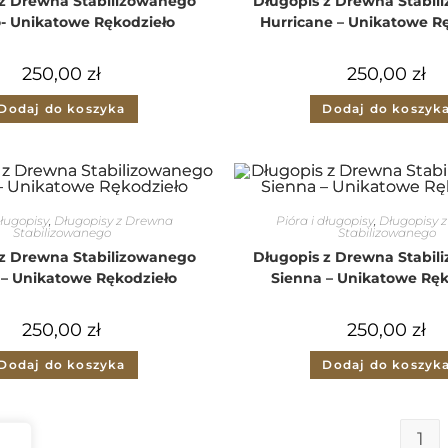
 z Drewna Stabilizowanego
Długopis z Drewna Stabil
- Unikatowe Rękodzieło
Hurricane – Unikatowe R
250,00
zł
250,00
zł
Dodaj do koszyka
Dodaj do koszyk
długopisy
,
Długopisy z Drewna
Pióra i długopisy
,
Długopisy 
Stabilizowanego
Stabilizowanego
 z Drewna Stabilizowanego
Długopis z Drewna Stabil
 – Unikatowe Rękodzieło
Sienna – Unikatowe Ręk
250,00
zł
250,00
zł
Dodaj do koszyka
Dodaj do koszyk
1