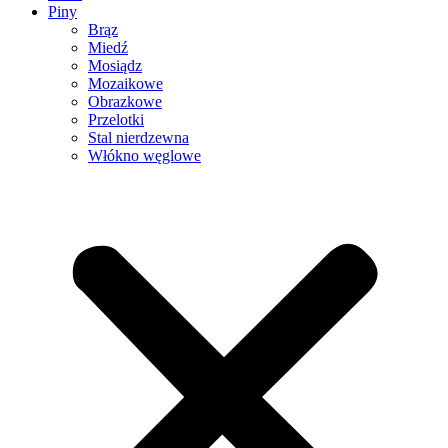
Piny
Brąz
Miedź
Mosiądz
Mozaikowe
Obrazkowe
Przelotki
Stal nierdzewna
Włókno węglowe