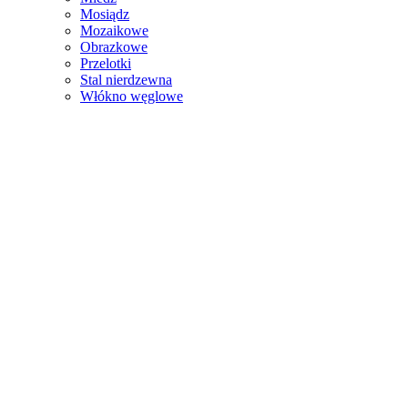
Mosiądz
Mozaikowe
Obrazkowe
Przelotki
Stal nierdzewna
Włókno węglowe